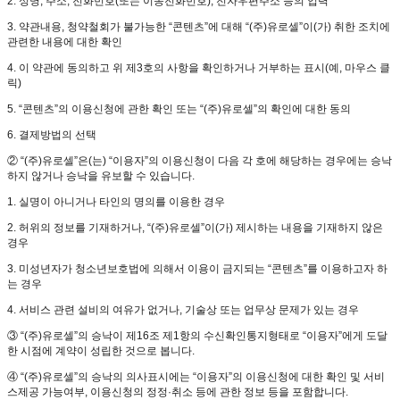
2. 성명, 주소, 전화번호(또는 이동전화번호), 전자우편주소 등의 입력
3. 약관내용, 청약철회가 불가능한 “콘텐츠”에 대해 “(주)유로셀”이(가) 취한 조치에
관련한 내용에 대한 확인
4. 이 약관에 동의하고 위 제3호의 사항을 확인하거나 거부하는 표시(예, 마우스 클
릭)
5. “콘텐츠”의 이용신청에 관한 확인 또는 “(주)유로셀”의 확인에 대한 동의
6. 결제방법의 선택
② “(주)유로셀”은(는) “이용자”의 이용신청이 다음 각 호에 해당하는 경우에는 승낙
하지 않거나 승낙을 유보할 수 있습니다.
1. 실명이 아니거나 타인의 명의를 이용한 경우
2. 허위의 정보를 기재하거나, “(주)유로셀”이(가) 제시하는 내용을 기재하지 않은
경우
3. 미성년자가 청소년보호법에 의해서 이용이 금지되는 “콘텐츠”를 이용하고자 하
는 경우
4. 서비스 관련 설비의 여유가 없거나, 기술상 또는 업무상 문제가 있는 경우
③ “(주)유로셀”의 승낙이 제16조 제1항의 수신확인통지형태로 “이용자”에게 도달
한 시점에 계약이 성립한 것으로 봅니다.
④ “(주)유로셀”의 승낙의 의사표시에는 “이용자”의 이용신청에 대한 확인 및 서비
스제공 가능여부, 이용신청의 정정·취소 등에 관한 정보 등을 포함합니다.