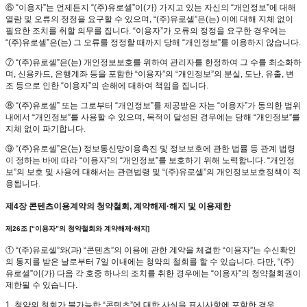
⑥ “이용자”는 언제든지 “(주)유로셀”이(가) 가지고 있는 자신의 “개인정보”에 대해
열람 및 오류의 정정을 요구할 수 있으며, “(주)유로셀”은(는) 이에 대해 지체 없이
필요한 조치를 취할 의무를 집니다. “이용자”가 오류의 정정을 요구한 경우에는
“(주)유로셀”은(는) 그 오류를 정정할 때까지 당해 “개인정보”를 이용하지 않습니다.
⑦ “(주)유로셀”은(는) 개인정보보호를 위하여 관리자를 한정하여 그 수를 최소화하
며, 신용카드, 은행계좌 등을 포함한 “이용자”의 “개인정보”의 분실, 도난, 유출, 변
조 등으로 인한 “이용자”의 손해에 대하여 책임을 집니다.
⑧ “(주)유로셀” 또는 그로부터 “개인정보”를 제공받은 자는 “이용자”가 동의한 범위
내에서 “개인정보”를 사용할 수 있으며, 목적이 달성된 경우에는 당해 “개인정보”를
지체 없이 파기합니다.
⑨ “(주)유로셀”은(는) 정보통신망이용촉진 및 정보보호에 관한 법률 등 관계 법령
이 정하는 바에 따라 “이용자”의 “개인정보”를 보호하기 위해 노력합니다. “개인정
보”의 보호 및 사용에 대해서는 관련법령 및 “(주)유로셀”의 개인정보보호정책이 적
용됩니다.
제4장 콘텐츠이용계약의 청약철회, 계약해제·해지 및 이용제한
제26조 [“이용자”의 청약철회와 계약해제·해지]
① “(주)유로셀”와(과) “콘텐츠”의 이용에 관한 계약을 체결한 “이용자”는 수신확인
의 통지를 받은 날로부터 7일 이내에는 청약의 철회를 할 수 있습니다. 다만, “(주)
유로셀”이(가) 다음 각 호중 하나의 조치를 취한 경우에는 “이용자”의 청약철회권이
제한될 수 있습니다.
1. 청약의 철회가 불가능한 “콘텐츠”에 대한 사실을 표시사항에 포함한 경우