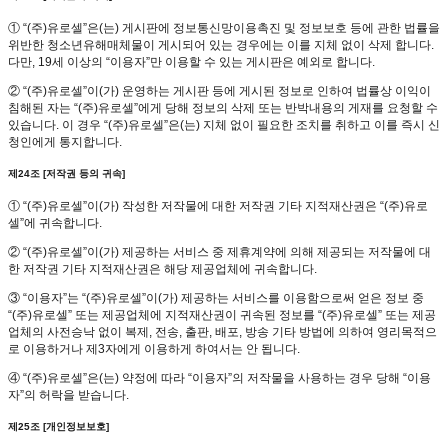
① “(주)유로셀”은(는) 게시판에 정보통신망이용촉진 및 정보보호 등에 관한 법률을
위반한 청소년유해매체물이 게시되어 있는 경우에는 이를 지체 없이 삭제 합니다.
다만, 19세 이상의 “이용자”만 이용할 수 있는 게시판은 예외로 합니다.
② “(주)유로셀”이(가) 운영하는 게시판 등에 게시된 정보로 인하여 법률상 이익이
침해된 자는 “(주)유로셀”에게 당해 정보의 삭제 또는 반박내용의 게재를 요청할 수
있습니다. 이 경우 “(주)유로셀”은(는) 지체 없이 필요한 조치를 취하고 이를 즉시 신
청인에게 통지합니다.
제24조 [저작권 등의 귀속]
① “(주)유로셀”이(가) 작성한 저작물에 대한 저작권 기타 지적재산권은 “(주)유로
셀”에 귀속합니다.
② “(주)유로셀”이(가) 제공하는 서비스 중 제휴계약에 의해 제공되는 저작물에 대
한 저작권 기타 지적재산권은 해당 제공업체에 귀속합니다.
③ “이용자”는 “(주)유로셀”이(가) 제공하는 서비스를 이용함으로써 얻은 정보 중
“(주)유로셀” 또는 제공업체에 지적재산권이 귀속된 정보를 “(주)유로셀” 또는 제공
업체의 사전승낙 없이 복제, 전송, 출판, 배포, 방송 기타 방법에 의하여 영리목적으
로 이용하거나 제3자에게 이용하게 하여서는 안 됩니다.
④ “(주)유로셀”은(는) 약정에 따라 “이용자”의 저작물을 사용하는 경우 당해 “이용
자”의 허락을 받습니다.
제25조 [개인정보보호]