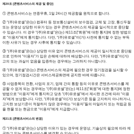
제20조 [콘텐츠서비스의 제공 및 중단]
① 콘텐츠서비스는 연중무휴, 1일 24시간 제공함을 원칙으로 합니다.
② “(주)유로셀”은(는) 컴퓨터 등 정보통신설비의 보수점검, 교체 및 고장, 통신두절
또는 운영상 상당한 이유가 있는 경우 콘텐츠서비스의 제공을 일시적으로 중단할
수 있습니다. 이 경우 “(주)유로셀”은(는) 제11조[“회원”에 대한 통지]에 정한 방법으
로 “이용자”에게 통지합니다. 다만, “(주)유로셀”이(가) 사전에 통지할 수 없는 부득
이한 사유가 있는 경우 사후에 통지할 수 있습니다.
③ “(주)유로셀”은(는) 상당한 이유 없이 콘텐츠서비스의 제공이 일시적으로 중단됨
으로 인하여 “이용자”가 입은 손해에 대하여 배상합니다. 다만, “(주)유로셀”이(가)
고의 또는 과실이 없음을 입증하는 경우에는 그러하지 아니합니다.
④ “(주)유로셀”은(는) 콘텐츠서비스의 제공에 필요한 경우 정기점검을 실시할 수
있으며, 정기점검시간은 서비스제공화면에 공지한 바에 따릅니다.
⑤ 사업종목의 전환, 사업의 포기, 업체 간의 통합 등의 이유로 콘텐츠서비스를 제
공할 수 없게 되는 경우에는 “(주)유로셀”은(는) 제11조[“회원”에 대한 통지]에 정한
방법으로 “이용자”에게 통지하고 당초 “(주)유로셀”에서 제시한 조건에 따라 “이용
자”에게 보상합니다. 다만, “(주)유로셀”이(가) 보상기준 등을 고지하지 아니하거나,
고지한 보상기준이 적절하지 않은 경우에는 “이용자”들의 마일리지 또는 적립금 등
을 현물 또는 현금으로 “이용자”에게 지급합니다.
제21조 [콘텐츠서비스의 변경]
① “(주)유로셀”은(는) 상당한 이유가 있는 경우에 운영상, 기술상의 필요에 따라 제
공하고 있는 콘텐츠서비스를 변경할 수 있습니다.