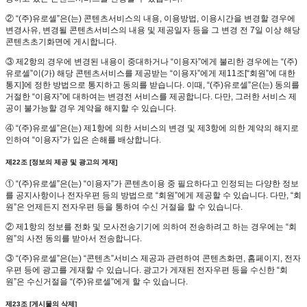
② “(주)유로셀”은(는) 콘텐츠서비스의 내용, 이용방법, 이용시간을 변경할 경우에
변경사유, 변경될 콘텐츠서비스의 내용 및 제공일자 등을 그 변경 전 7일 이상 해당
콘텐츠초기화면에 게시합니다.
③ 제2항의 경우에 변경된 내용이 중대하거나 “이용자”에게 불리한 경우에는 “(주)
유로셀”이(가) 해당 콘텐츠서비스를 제공받는 “이용자”에게 제11조[“회원”에 대한
통지]에 정한 방법으로 통지하고 동의를 받습니다. 이때, “(주)유로셀”은(는) 동의를
거절한 “이용자”에 대하여는 변경전 서비스를 제공합니다. 다만, 그러한 서비스 제
공이 불가능할 경우 계약을 해지할 수 있습니다.
④ “(주)유로셀”은(는) 제1항에 의한 서비스의 변경 및 제3항에 의한 계약의 해지로
인하여 “이용자”가 입은 손해를 배상합니다.
제22조 [정보의 제공 및 광고의 게재]
① “(주)유로셀”은(는) “이용자”가 콘텐츠이용 중 필요하다고 인정되는 다양한 정보
를 공지사항이나 전자우편 등의 방법으로 “회원”에게 제공할 수 있습니다. 다만, “회
원”은 언제든지 전자우편 등을 통하여 수신 거절을 할 수 있습니다.
② 제1항의 정보를 전화 및 모사전송기기에 의하여 전송하려고 하는 경우에는 “회
원”의 사전 동의를 받아서 전송합니다.
③ “(주)유로셀”은(는) “콘텐츠”서비스 제공과 관련하여 콘텐츠화면, 홈페이지, 전자
우편 등에 광고를 게재할 수 있습니다. 광고가 게재된 전자우편 등을 수신한 “회
원”은 수신거절을 “(주)유로셀”에게 할 수 있습니다.
제23조 [게시물의 삭제]