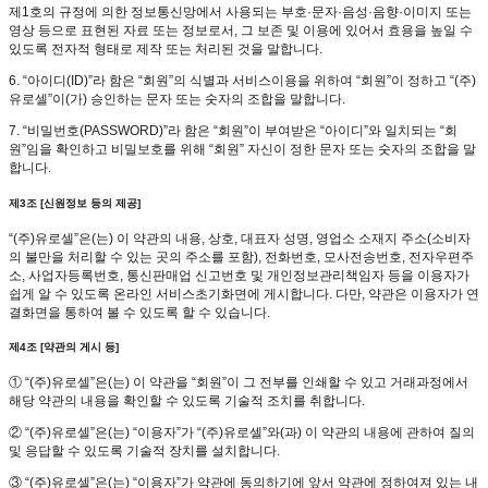
제1호의 규정에 의한 정보통신망에서 사용되는 부호·문자·음성·음향·이미지 또는
영상 등으로 표현된 자료 또는 정보로서, 그 보존 및 이용에 있어서 효용을 높일 수
있도록 전자적 형태로 제작 또는 처리된 것을 말합니다.
6. “아이디(ID)”라 함은 “회원”의 식별과 서비스이용을 위하여 “회원”이 정하고 “(주)
유로셀”이(가) 승인하는 문자 또는 숫자의 조합을 말합니다.
7. “비밀번호(PASSWORD)”라 함은 “회원”이 부여받은 “아이디”와 일치되는 “회
원”임을 확인하고 비밀보호를 위해 “회원” 자신이 정한 문자 또는 숫자의 조합을 말
합니다.
제3조 [신원정보 등의 제공]
“(주)유로셀”은(는) 이 약관의 내용, 상호, 대표자 성명, 영업소 소재지 주소(소비자
의 불만을 처리할 수 있는 곳의 주소를 포함), 전화번호, 모사전송번호, 전자우편주
소, 사업자등록번호, 통신판매업 신고번호 및 개인정보관리책임자 등을 이용자가
쉽게 알 수 있도록 온라인 서비스초기화면에 게시합니다. 다만, 약관은 이용자가 연
결화면을 통하여 볼 수 있도록 할 수 있습니다.
제4조 [약관의 게시 등]
① “(주)유로셀”은(는) 이 약관을 “회원”이 그 전부를 인쇄할 수 있고 거래과정에서
해당 약관의 내용을 확인할 수 있도록 기술적 조치를 취합니다.
② “(주)유로셀”은(는) “이용자”가 “(주)유로셀”와(과) 이 약관의 내용에 관하여 질의
및 응답할 수 있도록 기술적 장치를 설치합니다.
③ “(주)유로셀”은(는) “이용자”가 약관에 동의하기에 앞서 약관에 정하여져 있는 내