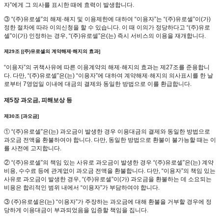
자”에게 그 의사를 표시한 때에 효력이 발생합니다.
③ “(주)유로셀”의 해제·해지 및 이용제한에 대하여 “이용자”는 “(주)유로셀”이(가)
정한 절차에 따라 이의신청을 할 수 있습니다. 이 때 이의가 정당하다고 “(주)유로
셀”이(가) 인정하는 경우, “(주)유로셀”은(는) 즉시 서비스의 이용을 재개합니다.
제29조 [(주)유로셀의 계약해제·해지의 효과]
“이용자”의 귀책사유에 따른 이용계약의 해제·해지의 효과는 제27조를 준용합니
다. 다만, “(주)유로셀”은(는) “이용자”에 대하여 계약해제·해지의 의사표시를 한 날
로부터 7영업일 이내에 대금의 결제와 동일한 방법으로 이를 환급합니다.
제5장 과오금, 피해보상 등
제30조 [과오금]
① “(주)유로셀”은(는) 과오금이 발생한 경우 이용대금의 결제와 동일한 방법으로
과오금 전액을 환불하여야 합니다. 다만, 동일한 방법으로 환불이 불가능할 때는 이
를 사전에 고지합니다.
② “(주)유로셀”의 책임 있는 사유로 과오금이 발생한 경우 “(주)유로셀”은(는) 계약
비용, 수수료 등에 관계없이 과오금 전액을 환불합니다. 다만, “이용자”의 책임 있는
사유로 과오금이 발생한 경우, “(주)유로셀”이(가) 과오금을 환불하는 데 소요되는
비용은 합리적인 범위 내에서 “이용자”가 부담하여야 합니다.
③ (주)유로셀은(는) “이용자”가 주장하는 과오금에 대해 환불을 거부할 경우에 정
당하게 이용대금이 부과되었음을 입증할 책임을 집니다.