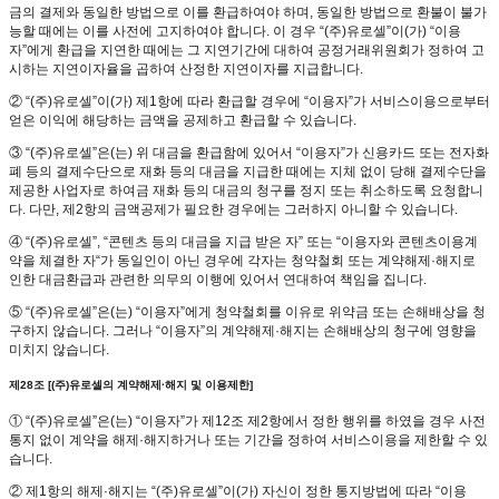
금의 결제와 동일한 방법으로 이를 환급하여야 하며, 동일한 방법으로 환불이 불가
능할 때에는 이를 사전에 고지하여야 합니다. 이 경우 “(주)유로셀”이(가) “이용
자”에게 환급을 지연한 때에는 그 지연기간에 대하여 공정거래위원회가 정하여 고
시하는 지연이자율을 곱하여 산정한 지연이자를 지급합니다.
② “(주)유로셀”이(가) 제1항에 따라 환급할 경우에 “이용자”가 서비스이용으로부터
얻은 이익에 해당하는 금액을 공제하고 환급할 수 있습니다.
③ “(주)유로셀”은(는) 위 대금을 환급함에 있어서 “이용자”가 신용카드 또는 전자화
폐 등의 결제수단으로 재화 등의 대금을 지급한 때에는 지체 없이 당해 결제수단을
제공한 사업자로 하여금 재화 등의 대금의 청구를 정지 또는 취소하도록 요청합니
다. 다만, 제2항의 금액공제가 필요한 경우에는 그러하지 아니할 수 있습니다.
④ “(주)유로셀”, “콘텐츠 등의 대금을 지급 받은 자” 또는 “이용자와 콘텐츠이용계
약을 체결한 자“가 동일인이 아닌 경우에 각자는 청약철회 또는 계약해제·해지로
인한 대금환급과 관련한 의무의 이행에 있어서 연대하여 책임을 집니다.
⑤ “(주)유로셀”은(는) “이용자”에게 청약철회를 이유로 위약금 또는 손해배상을 청
구하지 않습니다. 그러나 “이용자”의 계약해제·해지는 손해배상의 청구에 영향을
미치지 않습니다.
제28조 [(주)유로셀의 계약해제·해지 및 이용제한]
① “(주)유로셀”은(는) “이용자”가 제12조 제2항에서 정한 행위를 하였을 경우 사전
통지 없이 계약을 해제·해지하거나 또는 기간을 정하여 서비스이용을 제한할 수 있
습니다.
② 제1항의 해제·해지는 “(주)유로셀”이(가) 자신이 정한 통지방법에 따라 “이용