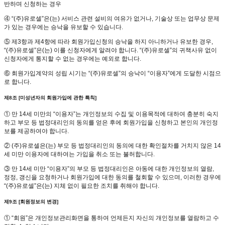
반하며 신청하는 경우
④ “(주)유로셀”은(는) 서비스 관련 설비의 여유가 없거나, 기술상 또는 업무상 문제
가 있는 경우에는 승낙을 유보할 수 있습니다.
⑤ 제3항과 제4항에 따라 회원가입신청의 승낙을 하지 아니하거나 유보한 경우,
“(주)유로셀”은(는) 이를 신청자에게 알려야 합니다. “(주)유로셀”의 귀책사유 없이
신청자에게 통지할 수 없는 경우에는 예외로 합니다.
⑥ 회원가입계약의 성립 시기는 “(주)유로셀”의 승낙이 “이용자”에게 도달한 시점으
로 합니다.
제8조 [미성년자의 회원가입에 관한 특칙]
① 만 14세 미만의 “이용자”는 개인정보의 수집 및 이용목적에 대하여 충분히 숙지
하고 부모 등 법정대리인의 동의를 얻은 후에 회원가입을 신청하고 본인의 개인정
보를 제공하여야 합니다.
② (주)유로셀은(는) 부모 등 법정대리인의 동의에 대한 확인절차를 거치지 않은 14
세 미만 이용자에 대하여는 가입을 취소 또는 불허합니다.
③ 만 14세 미만 “이용자”의 부모 등 법정대리인은 아동에 대한 개인정보의 열람,
정정, 갱신을 요청하거나 회원가입에 대한 동의를 철회할 수 있으며, 이러한 경우에
“(주)유로셀”은(는) 지체 없이 필요한 조치를 취해야 합니다.
제9조 [회원정보의 변경]
① “회원”은 개인정보관리화면을 통하여 언제든지 자신의 개인정보를 열람하고 수