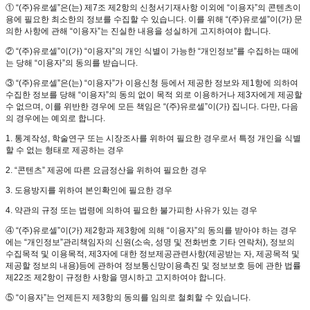
① “(주)유로셀”은(는) 제7조 제2항의 신청서기재사항 이외에 “이용자”의 콘텐츠이
용에 필요한 최소한의 정보를 수집할 수 있습니다. 이를 위해 “(주)유로셀”이(가) 문
의한 사항에 관해 “이용자”는 진실한 내용을 성실하게 고지하여야 합니다.
② “(주)유로셀”이(가) “이용자”의 개인 식별이 가능한 “개인정보”를 수집하는 때에
는 당해 “이용자”의 동의를 받습니다.
③ “(주)유로셀”은(는) “이용자”가 이용신청 등에서 제공한 정보와 제1항에 의하여
수집한 정보를 당해 “이용자”의 동의 없이 목적 외로 이용하거나 제3자에게 제공할
수 없으며, 이를 위반한 경우에 모든 책임은 “(주)유로셀”이(가) 집니다. 다만, 다음
의 경우에는 예외로 합니다.
1. 통계작성, 학술연구 또는 시장조사를 위하여 필요한 경우로서 특정 개인을 식별
할 수 없는 형태로 제공하는 경우
2. “콘텐츠” 제공에 따른 요금정산을 위하여 필요한 경우
3. 도용방지를 위하여 본인확인에 필요한 경우
4. 약관의 규정 또는 법령에 의하여 필요한 불가피한 사유가 있는 경우
④ “(주)유로셀”이(가) 제2항과 제3항에 의해 “이용자”의 동의를 받아야 하는 경우
에는 “개인정보”관리책임자의 신원(소속, 성명 및 전화번호 기타 연락처), 정보의
수집목적 및 이용목적, 제3자에 대한 정보제공관련사항(제공받는 자, 제공목적 및
제공할 정보의 내용)등에 관하여 정보통신망이용촉진 및 정보보호 등에 관한 법률
제22조 제2항이 규정한 사항을 명시하고 고지하여야 합니다.
⑤ “이용자”는 언제든지 제3항의 동의를 임의로 철회할 수 있습니다.