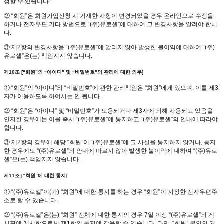
정할 수 있습니다.
② “회원”은 회원가입신청 시 기재한 사항이 변경되었을 경우 온라인으로 수정을
하거나 전자우편 기타 방법으로 “(주)유로셀”에 대하여 그 변경사항을 알려야 합니
다.
③ 제2항의 변경사항을 “(주)유로셀”에 알리지 않아 발생한 불이익에 대하여 “(주)
유로셀”은(는) 책임지지 않습니다.
제10조 [“회원”의 “아이디” 및 “비밀번호”의 관리에 대한 의무]
① “회원”의 “아이디”와 “비밀번호”에 관한 관리책임은 “회원”에게 있으며, 이를 제3
자가 이용하도록 하여서는 안 됩니다.
② “회원”은 “아이디” 및 “비밀번호”가 도용되거나 제3자에 의해 사용되고 있음을
인지한 경우에는 이를 즉시 “(주)유로셀”에 통지하고 “(주)유로셀”의 안내에 따라야
합니다.
③ 제2항의 경우에 해당 “회원”이 “(주)유로셀”에 그 사실을 통지하지 않거나, 통지
한 경우에도 “(주)유로셀”의 안내에 따르지 않아 발생한 불이익에 대하여 “(주)유로
셀”은(는) 책임지지 않습니다.
제11조 [“회원”에 대한 통지]
① “(주)유로셀”이(가) “회원”에 대한 통지를 하는 경우 “회원”이 지정한 전자우편주
소로 할 수 있습니다.
② “(주)유로셀”은(는) “회원” 전체에 대한 통지의 경우 7일 이상 “(주)유로셀”의 게
시판에 게시함으로써 제1항의 통지에 갈음할 수 있습니다. 다만, “회원” 본인의 거