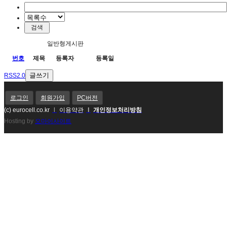
일반형게시판
번호
제목
등록자
등록일
글쓰기
RSS2.0
로그인
회원가입
PC버전
(c) eurocell.co.kr
l
이용약관
l
개인정보처리방침
Hosting by
오마이사이트