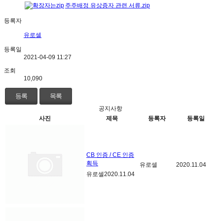
주주배정 유상증자 관련 서류.zip
등록자
유로셀
등록일
2021-04-09 11:27
조회
10,090
등록
목록
공지사항
사진
제목
등록자
등록일
CB 인증 / CE 인증
획득
유로셀
2020.11.04
유로셀
2020.11.04